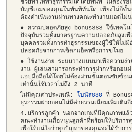
ช่วยทำให้ทำธุรกรรมได้โดยทันที ไม่ต้องรอน
บัญชีเกมของคุณในทันทีทันใด เพียงไม่กี่ขั
ต้องดำเนินงานผ่านทางคณะทำงานแอดไม่น
● ความปลอดภัยสูง bonus888 ใช้เทคโนโล
ปัจจุบันรวมทั้งมาตรฐานความปลอดภัยสูงเพื่
บุคคลรวมทั้งการทำธุรกรรมของผู้ใช้ให้ไม่มี
ปลอดภัยจากการเช็ดกแฮ็คหรือการขโมย
● ใช้งานง่าย ระบบวางแบบมาเพื่อความง่า
งาน ผู้เล่นสามารถกระทำการฝากหรือถอนผ่า
แอปมือถือได้โดยไม่ต้องผ่านขั้นตอนซับซ้อน
เท่านั้นใช้เวลาไม่ถึง 2 นาที
ไม่มีคุณค่าประเพณี:
โบนัส888
ที่ Bonu
ธุรกรรมฝากถอนไม่มีค่าธรรมเนียมเพิ่มเติมอี
4.บริการลูกค้า นอกจากเกมที่มีคุณภาพแล้ว
คณะทำงานเกื้อหนุนลูกค้าที่พร้อมให้บริกา
เพื่อให้แน่ใจว่าทุกปัญหาของคุณจะได้รับการด