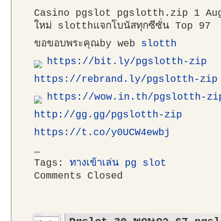
Casino pgslot pgslotth.zip 1 Au
ใหม่ slotthแจกโบนัสทุกซีซั่น Top 97
ขอขอบพระคุณby web
slotth
https://bit.ly/pgslotth-zip
https://rebrand.ly/pgslotth-zip
https://wow.in.th/pgslotth-zi
http://gg.gg/pgslotth-zip
https://t.co/y0UCW4ewbj
…
Tags:
ทางเข้าเล่น pg slot
Comments Closed